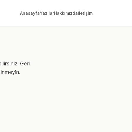
Anasayfa
Yazılar
Hakkımızda
İletişim
lirsiniz. Geri
ekinmeyin.