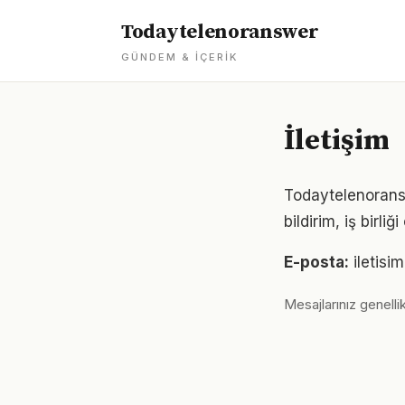
Todaytelenoranswer
GÜNDEM & İÇERIK
İletişim
Todaytelenoranswe
bildirim, iş birl
E-posta:
iletis
Mesajlarınız genellik