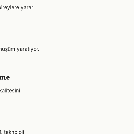
bireylere yarar
önüşüm yaratıyor.
rme
alitesini
. teknoloji