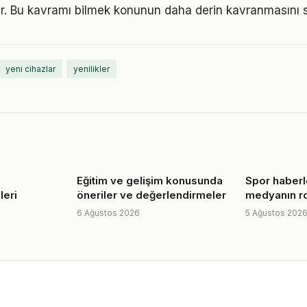
r. Bu kavramı bilmek konunun daha derin kavranmasını s
yeni cihazlar
yenilikler
Eğitim ve gelişim konusunda
Spor haberl
leri
öneriler ve değerlendirmeler
medyanın ro
6 Ağustos 2026
5 Ağustos 202