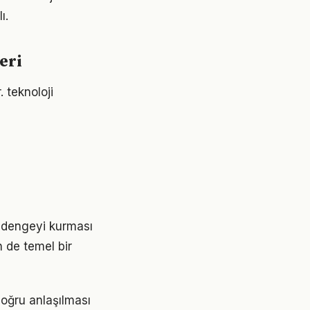
ı.
eri
. teknoloji
i dengeyi kurması
 de temel bir
doğru anlaşılması