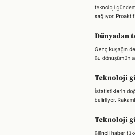
teknoloji gündemi
sağlıyor. Proaktif
Dünyadan t
Genç kuşağın deği
Bu dönüşümün anl
Teknoloji 
İstatistiklerin d
belirliyor. Rakam
Teknoloji g
Bilinçli haber tü