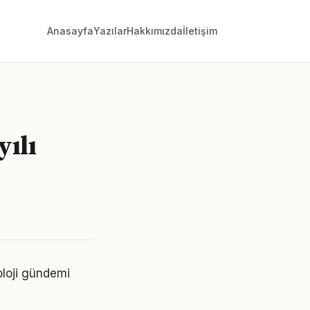
Anasayfa
Yazılar
Hakkımızda
İletişim
ılı
oloji gündemi