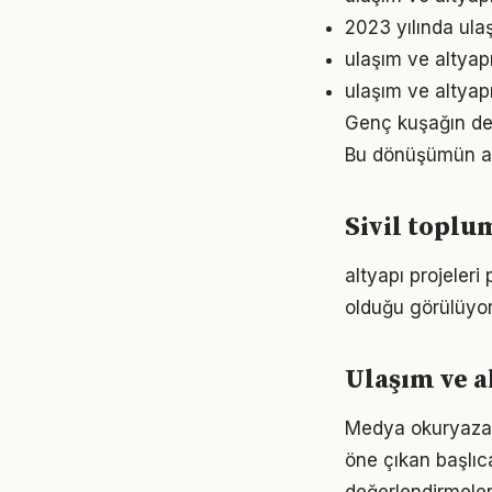
2023 yılında ula
ulaşım ve altyap
ulaşım ve altyap
Genç kuşağın deği
Bu dönüşümün anl
Sivil toplu
altyapı projeler
olduğu görülüyor.
Ulaşım ve a
Medya okuryazarl
öne çıkan başlıca