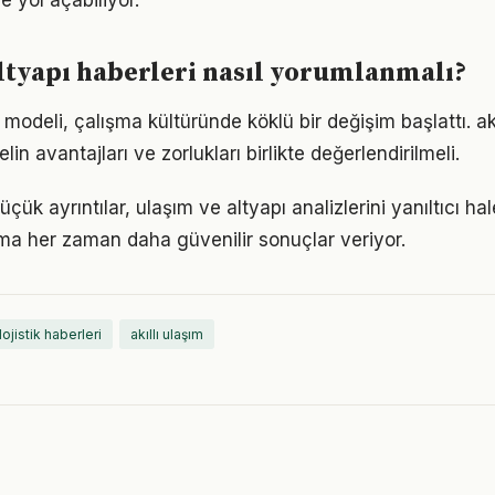
 yol açabiliyor.
ltyapı haberleri nasıl yorumlanmalı?
odeli, çalışma kültüründe köklü bir değişim başlattı. akı
in avantajları ve zorlukları birlikte değerlendirilmeli.
çük ayrıntılar, ulaşım ve altyapı analizlerini yanıltıcı hale
ma her zaman daha güvenilir sonuçlar veriyor.
lojistik haberleri
akıllı ulaşım