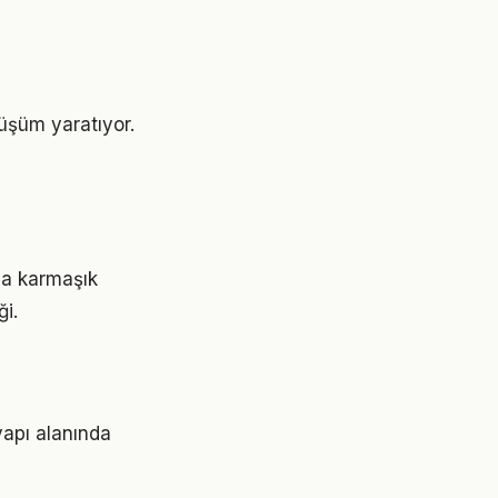
nüşüm yaratıyor.
aha karmaşık
ği.
yapı alanında