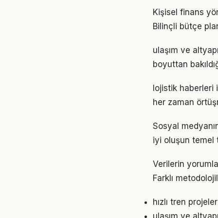
Kişisel finans yö
Bilinçli bütçe pl
ulaşım ve altyapı
boyuttan bakıld
lojistik haberleri
her zaman örtüşm
Sosyal medyanın 
iyi oluşun temel 
Verilerin yoruml
Farklı metodoloji
hızlı tren projel
ulaşım ve altyap