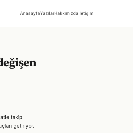
Anasayfa
Yazılar
Hakkımızda
İletişim
 değişen
atle takip
çları getiriyor.