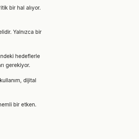
ik bir hal alıyor.
idir. Yalnızca bir
rindeki hedeflerle
ı gerekiyor.
llanım, dijital
emli bir etken.