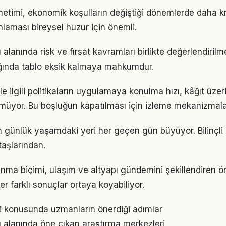
netimi, ekonomik koşulların değiştiği dönemlerde daha krit
anlaması bireysel huzur için önemli.
 alanında risk ve fırsat kavramları birlikte değerlendirilmel
ığında tablo eksik kalmaya mahkumdur.
 ile ilgili politikaların uygulamaya konulma hızı, kâğıt üze
üyor. Bu boşluğun kapatılması için izleme mekanizmalar
günlük yaşamdaki yeri her geçen gün büyüyor. Bilinçli ku
taşlarından.
anma biçimi, ulaşım ve altyapı gündemini şekillendiren ön
ler farklı sonuçlar ortaya koyabiliyor.
eri konusunda uzmanların önerdiği adımlar
ı alanında öne çıkan araştırma merkezleri