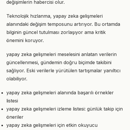
değişimlerin habercisi olur.
Teknolojik hızlanma, yapay zeka gelişmeleri
alanındaki değişim temposunu artırıyor. Bu ortamda
bilginin güncel tutulması zorlaşıyor ama kritik
önemini koruyor.
yapay zeka gelişmeleri meselesini anlatan verilerin
güncellenmesi, gündemin doğru biçimde takibini
sağlıyor. Eski verilerle yürütülen tartışmalar yanıltıcı
olabiliyor.
yapay zeka gelişmeleri alanında başarılı örnekler
listesi
yapay zeka gelişmeleri izleme listesi: günlük takip için
öneriler
yapay zeka gelişmeleri için etkin okuyucu