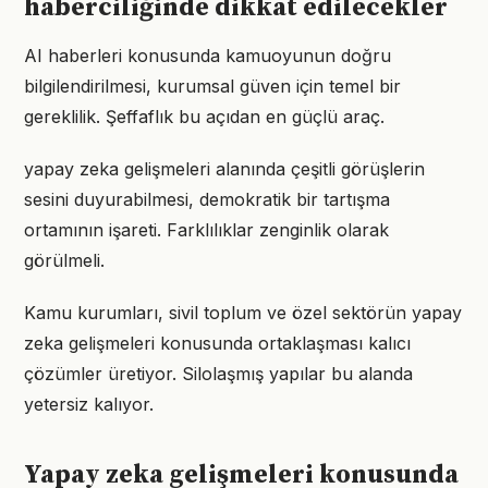
haberciliğinde dikkat edilecekler
AI haberleri konusunda kamuoyunun doğru
bilgilendirilmesi, kurumsal güven için temel bir
gereklilik. Şeffaflık bu açıdan en güçlü araç.
yapay zeka gelişmeleri alanında çeşitli görüşlerin
sesini duyurabilmesi, demokratik bir tartışma
ortamının işareti. Farklılıklar zenginlik olarak
görülmeli.
Kamu kurumları, sivil toplum ve özel sektörün yapay
zeka gelişmeleri konusunda ortaklaşması kalıcı
çözümler üretiyor. Silolaşmış yapılar bu alanda
yetersiz kalıyor.
Yapay zeka gelişmeleri konusunda